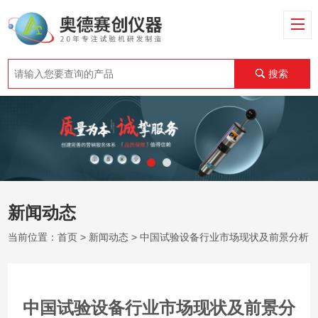
搜索
新闻动态
当前位置：
首页
>
新闻动态
> 中国试验设备行业市场现状及前景分析
中国试验设备行业市场现状及前景分