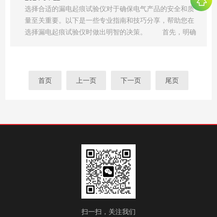
选择合适的漏电起痕试验仪对于确保电气产品的安全和质
量至关重要。以下是一些专业指南和技巧分享，帮助您在
选择漏电起痕试验仪时做出明智的决策。 首先，明确
您的测试需求。不同的电气产品可能需要不同规格和性能
的漏电起痕试验仪。因此，在选择之前，您应该清楚了解
待测产品的特性、测试标准和要求。这将有助于确定所需
试验仪的电压范围、电流容量、测试精度等关键参数。
首页
上一页
下一页
尾页
其次，关注试验仪的精度和稳定性。漏电起痕试验要
求精确测量和稳定输出，因此试验仪的精度和稳定性至关
重要。您应该选择具有良好口碑和信誉的品牌，并仔细查
看产品说明书以了解其性能参数。 此外，考虑试验仪
的易用性和安全性。一个易于操作的界面和直观的显示屏
可以提高测试效率，而安全保护功能则能确保操作人员的
安全。因此，在选择试验仪时，可以关注其操作界面是否
简洁明了，是否具备过压、过流等保护功能。 最后，
考虑试验仪的售后服务和技术支持。选择有完善售后服务
和技术支持的品牌，可以确保在使用过程中遇到问题时能
够及时得到解决。您可以查询品牌的售后服务政策、技术
扫一扫，关注我们