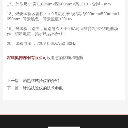
17、外型尺寸:宽1160mm×深600mm×高1310（含脚）mm
18、燃烧试验区容积：＞0.5立方,长*宽*高约900mm×590mm×1
050mm, 背景黑色，背景照度≤20Lux
19、当试验回路中，短路电流大于0.5A时间维持2秒钟继电器动
作，切断电流，指示试品不合格；
20、试验电源 ：220V 0.6kVA 50-60Hz
深圳奥德赛创有限公司
欢迎您的咨询和选购
上一篇：
灼热丝试验仪的介绍
下一篇：
针焰试验仪的技术参数