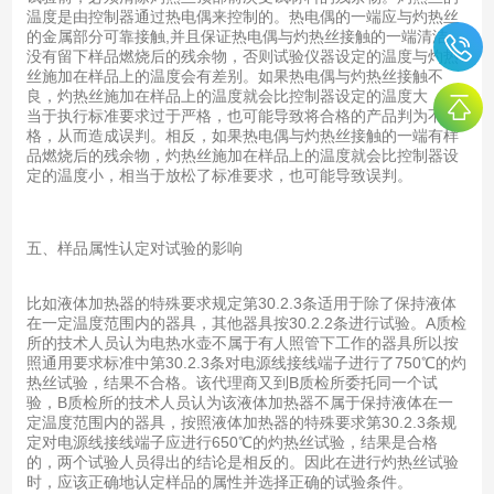
温度是由控制器通过热电偶来控制的。热电偶的一端应与灼热丝
的金属部分可靠接触,并且保证热电偶与灼热丝接触的一端清洁，
没有留下样品燃烧后的残余物，否则试验仪器设定的温度与灼热
丝施加在样品上的温度会有差别。如果热电偶与灼热丝接触不
良，灼热丝施加在样品上的温度就会比控制器设定的温度大，相
当于执行标准要求过于严格，也可能导致将合格的产品判为不合
格，从而造成误判。相反，如果热电偶与灼热丝接触的一端有样
品燃烧后的残余物，灼热丝施加在样品上的温度就会比控制器设
定的温度小，相当于放松了标准要求，也可能导致误判。
五、样品属性认定对试验的影响
比如液体加热器的特殊要求规定第30.2.3条适用于除了保持液体
在一定温度范围内的器具，其他器具按30.2.2条进行试验。A质检
所的技术人员认为电热水壶不属于有人照管下工作的器具所以按
照通用要求标准中第30.2.3条对电源线接线端子进行了750℃的灼
热丝试验，结果不合格。该代理商又到B质检所委托同一个试
验，B质检所的技术人员认为该液体加热器不属于保持液体在一
定温度范围内的器具，按照液体加热器的特殊要求第30.2.3条规
定对电源线接线端子应进行650℃的灼热丝试验，结果是合格
的，两个试验人员得出的结论是相反的。因此在进行灼热丝试验
时，应该正确地认定样品的属性并选择正确的试验条件。