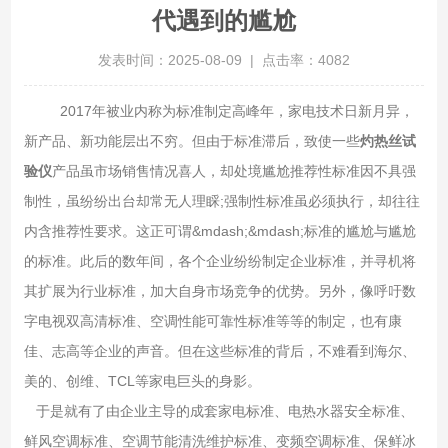
代遇到的尴尬
发表时间：2025-08-09 | 点击率：4082
2017年被业内称为标准制定高峰年，家电技术日新月异，
新产品、新功能层出不穷。但由于标准滞后，致使一些
灼热丝试
验仪
产品虽市场销售情况喜人，却处境尴尬推荐性标准因不具强
制性，虽纷纷出台却常无人理睬;强制性标准虽必须执行，却往往
内含推荐性要求。这正可谓&mdash;&mdash;标准的尴尬与尴尬
的标准。此后的数年间，各个企业纷纷制定企业标准，并寻机将
其扩展为行业标准，加大自身市场竞争的优势。另外，像呼吁数
字电视双高清标准、空调性能可靠性标准等等的制定，也有康
佳、志高等企业的声音。但在这些标准的背后，不难看到海尔、
美的、创维、TCL等家电巨头的身影。
于是就有了由企业主导的成套家电标准、电热水器安全标准、
鲜风空调标准、空调节能清洗维护标准、变频空调标准、保鲜冰