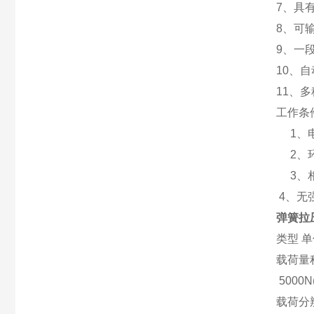
7、具
8、可
9、一
10、
11、
工作条
1、电
2、环
3、相
4、无
弹簧拉
类型
单
载荷量
5000N(
载荷分