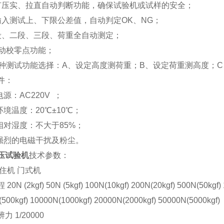
有压实、拉直自动判断功能，确保试验机或试样的安全；
输入测试上、下限公差值，自动判定OK、NG；
段、二段、三段、荷重全自动测定；
自动校零点功能；
多种测试功能选择：A、设定高度测荷重；B、设定荷重测高度；
件：
源：AC220V ；
境温度：20℃±10℃；
对湿度：不大于85%；
强烈的电磁干扰及粉尘。
压试验机
技术参数：
住机
门式机
程
20N (2kgf)
50N (5kgf)
100N(10kgf)
200N(20kgf)
500N(50kgf)
500kgf)
10000N(1000kgf)
20000N(2000kgf)
50000N(5000kgf)
辨力
1/20000