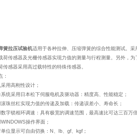
弹簧拉压试验机
适用于各种拉伸、压缩弹簧的综合性能测试。采
载荷传感器及光栅传感器实现力值的测量与行程测量。另外，为
荷传感器采用高过载特性的特殊传感器。
点：
机采用高刚性设计；
力系统采用日本松下伺服电机及驱动器：精度高、性能稳定；
用滚珠丝杠实现力值的传递及加载：传递误差小、寿命长；
用数字锁相环调速：具有极宽的调速范围，最高速比可达三百万
用WINDOWS操作界面；
单位显示可自由切换：N、lb、gf、kgf；