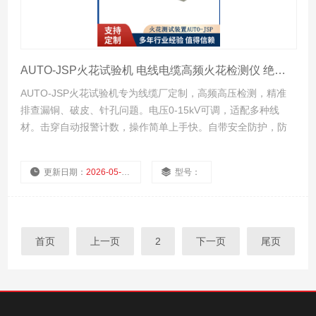
AUTO-JSP火花试验机 电线电缆高频火花检测仪 绝缘层针孔在线检测设备
AUTO-JSP火花试验机专为线缆厂定制，高频高压检测，精准
排查漏铜、破皮、针孔问题。电压0-15kV可调，适配多种线
材。击穿自动报警计数，操作简单上手快。自带安全防护，防
触电更安全。机身耐用不易坏，可24小时不间断流水线作业。
更新日期：
2026-05-12
型号：
厂商性质：
浏览量：
82
首页
上一页
2
下一页
尾页