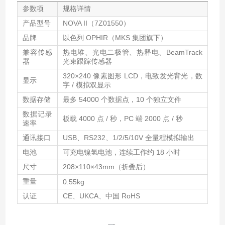
参数项
规格详情
产品型号
NOVA II（7Z01550）
品牌
以色列 OPHIR（MKS 集团旗下）
兼容传感
热电堆、光电二极管、热释电、BeamTrack
器
光束跟踪传感器
320×240 像素图形 LCD，电致发光背光，数
显示
字 / 模拟双显示
数据存储
最多 54000 个数据点，10 个独立文件
数据记录
板载 4000 点 / 秒，PC 端 2000 点 / 秒
速率
通讯接口
USB、RS232、1/2/5/10V 全量程模拟输出
电池
可充电镍氢电池，连续工作约 18 小时
尺寸
208×110×43mm（折叠后）
重量
0.55kg
认证
CE、UKCA、中国 RoHS