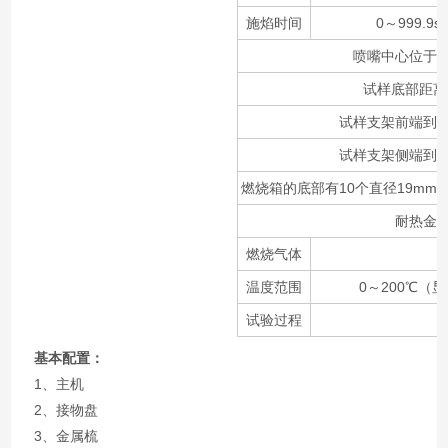
施焰时间
0～999.9
喷嘴中心位于试
试样底部距离
试样支架前端到燃
试样支架侧端到燃
燃烧箱的底部有10个直径19mm
耐热金属
燃烧气体
温度范围
0～200℃
试验过程
基本配置：
1、主机
2、接物盘
3、金属梳