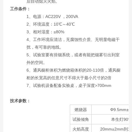
后自动熄灭火焰。
工作条件：
1、电源：AC220V ，200VA
2、环境温度：10℃～40℃
3、相对湿度：≤80%
4、工作环境应清洁，无腐蚀性介质、无明显电磁干
扰，有可靠的地线。
5、试验室要有排烟系统，或者有能把烟雾引出到室
外的空间。
6、通风橱柜体积为燃烧箱体积的20-110倍，通风橱
柜的长宽高的任意尺寸不得大于最小尺寸的2倍
7、试验机设备配备实验桌，桌子深度>700mm
技术参数：
燃烧器
Φ9.5mm±
试验倾角
本生灯90
火焰高度
20mm±2mm到