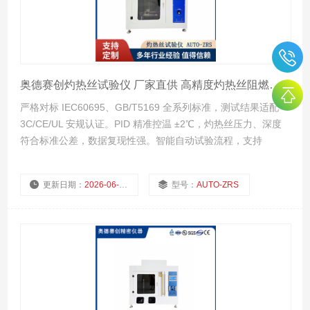
奥德赛创灼热丝试验仪 厂家直供 高精度灼热丝阻燃检测设备
严格对标 IEC60695、GB/T5169 全系列标准，测试结果适配
3C/CE/UL 安规认证。PID 精准控温 ±2℃，灼热丝压力、深度
符合标准公差，数据复现性强。智能自动试验流程，支持
GWFI/GWIT/GWEPT 全项目检测，不锈钢腔体耐用，覆盖多行
业质检需求。
更新日期：
2026-06-30
型号：
AUTO-ZRS
厂商性质：
深圳市奥德赛创精密仪器有限公司（AutoStrong）是集研发、生产、销售于一体的安规检测设备专业制造商，港资技术背景，前身为香港奥特仪器设备有限公司，2006 年设立深圳总部，深耕燃烧阻燃检测领域二十余年。 公司自有生产基地与研发团队，灼热丝、漏电起痕、针焰等全系列阻燃试验设备均为自主生产，同时代理多家国际知名检测仪器品牌，支持非标定制、上门安装调试与全周期技术服务，产品广泛应用于家电、电子、灯具、科研院所等行业。
浏览量：
50